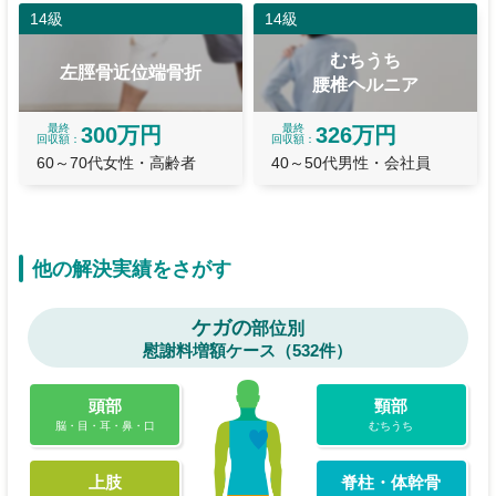
14級
14級
むちうち
左脛骨近位端骨折
腰椎ヘルニア
最終
最終
300万円
326万円
回収額
回収額
60～70代女性・高齢者
40～50代男性・会社員
他の解決実績をさがす
ケガの
部位別
慰謝料増額ケース（532件）
頭部
頸部
脳・目・耳・鼻・口
むちうち
上肢
脊柱・体幹骨