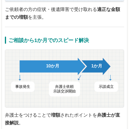
ご依頼者の方の症状・後遺障害で受け取れる
適正な金額
までの増額
を主張。
ご相談から1か月でのスピード解決
10か月
1か月
事故発生
弁護士依頼
示談成立
示談交渉開始
弁護士をつけることで
増額
されたポイントを
弁護士が直
接解説
。