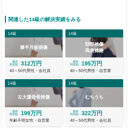
関連した14級の解決実績をみる
14級
14級
頚部挫傷
膝半月板損傷
両肩捻挫
最終
最終
312万円
195万円
回収額
回収額
40～50代男性・会社員
40～50代男性・自営業
14級
14級
左大腿骨骨挫傷
むちうち
最終
最終
199万円
322万円
回収額
回収額
年齢不明女性・自営業
40～50代男性・会社員