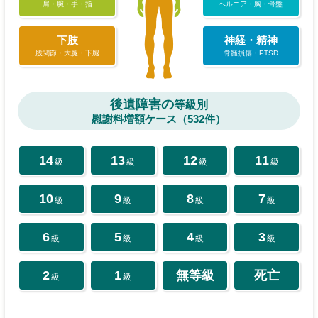
肩・腕・手・指
ヘルニア・胸・骨盤
下肢
神経・精神
股関節・大腿・下腿
脊髄損傷・PTSD
後遺障害の
等級別
慰謝料増額ケース（532件）
14
13
12
11
級
級
級
級
10
9
8
7
級
級
級
級
6
5
4
3
級
級
級
級
2
1
無等級
死亡
級
級