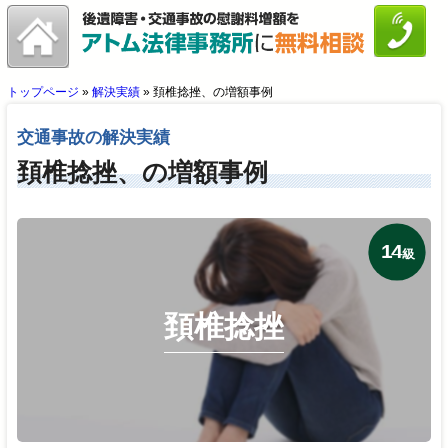
トップページ
»
解決実績
»
頚椎捻挫、の増額事例
交通事故の解決実績
頚椎捻挫、の増額事例
14
級
頚椎捻挫