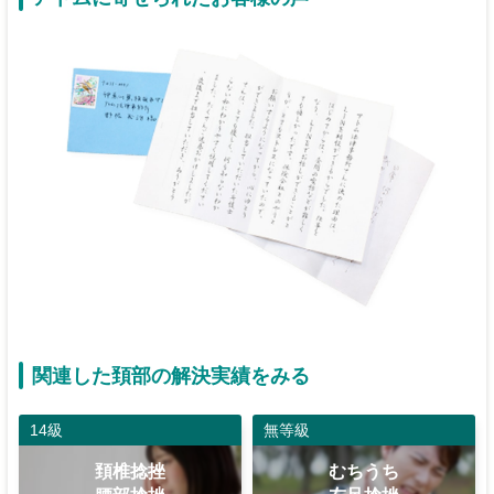
関連した頚部の解決実績をみる
14級
無等級
頚椎捻挫
むちうち