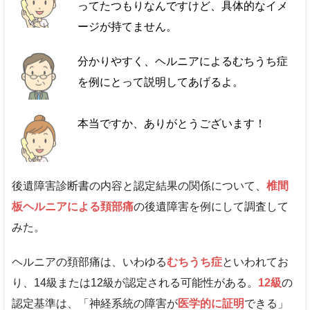
ってたつもりなんですけど、具体的なイメ
ージが持てません。
分かりやすく、ヘルニアによるむちうち症
を例にとって説明してあげるよ。
本当ですか、ありがとうございます！
後遺障害診断書の内容と認定結果の関係について、
椎間
板ヘルニアによる頚部痛
の後遺障害を例にして調査して
みた。
ヘルニアの頚部痛は、いわゆる
むちうち症
といわれてお
り、14級または12級が認定される可能性がある。
12級
の
認定基準は、「神経系統の障害が
医学的に証明
できる」