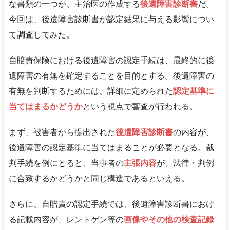
な書類の一つが、主治医の作成する
後遺障害診断書
だ。
今回は、後遺障害診断書が認定結果に与える影響につい
て調査してみた。
自賠責保険における後遺障害の認定手続は、最終的に後
遺障害の有無を確定することを目的とする。後遺障害の
有無を判断するためには、詳細に定められた
認定基準に
当てはまるかどうか
という視点で審査が行われる。
まず、被害者から提出された
後遺障害診断書
の内容が、
後遺障害の認定基準に当てはまることが必要となる。裁
判手続を例にとると、当事者の
主張内容
が、法律・判例
に合致するかどうかと同じ構造であるといえる。
さらに、自賠責の認定手続では、後遺障害診断書におけ
る記載内容が、レントゲン等の
画像やその他の検査記録