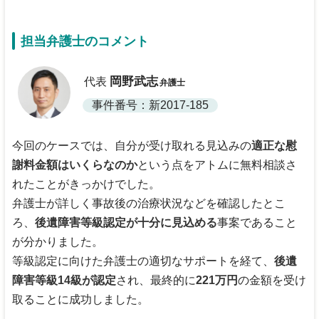
担当弁護士のコメント
岡野武志
代表
弁護士
事件番号：新2017-185
今回のケースでは、自分が受け取れる見込みの
適正な慰
謝料金額はいくらなのか
という点をアトムに無料相談さ
れたことがきっかけでした。
弁護士が詳しく事故後の治療状況などを確認したとこ
ろ、
後遺障害等級認定が十分に見込める
事案であること
が分かりました。
等級認定に向けた弁護士の適切なサポートを経て、
後遺
障害等級14級が認定
され、最終的に
221万円
の金額を受け
取ることに成功しました。