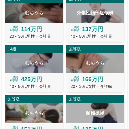
むちうち
外傷性頚部症候群
最終
最終
114万円
137万円
回収額
回収額
20～30代男性・会社員
40～50代男性・会社員
14級
無等級
むちうち
むちうち
最終
最終
425万円
166万円
回収額
回収額
40～50代男性・会社員
20～30代女性・介護職
無等級
無等級
むちうち
頚椎捻挫
最終
最終