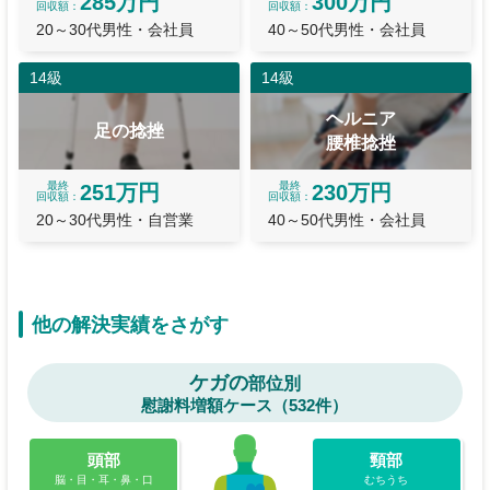
285万円
300万円
回収額
回収額
20～30代男性・会社員
40～50代男性・会社員
14級
14級
ヘルニア
足の捻挫
腰椎捻挫
最終
最終
251万円
230万円
回収額
回収額
20～30代男性・自営業
40～50代男性・会社員
他の解決実績をさがす
ケガの
部位別
慰謝料増額ケース（532件）
頭部
頸部
脳・目・耳・鼻・口
むちうち