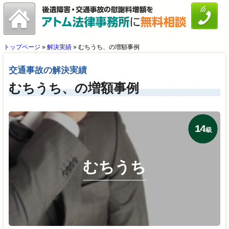
トップページ
»
解決実績
»
むちうち、の増額事例
交通事故の解決実績
むちうち、の増額事例
14
級
むちうち