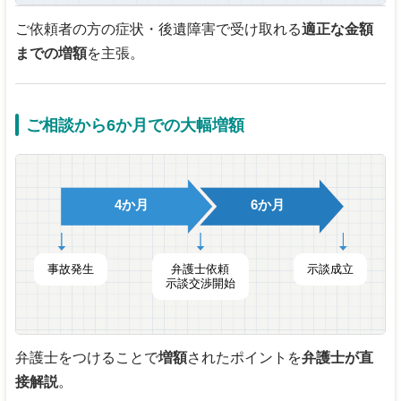
ご依頼者の方の症状・後遺障害で受け取れる
適正な金額
までの増額
を主張。
ご相談から6か月での大幅増額
4か月
6か月
事故発生
弁護士依頼
示談成立
示談交渉開始
弁護士をつけることで
増額
されたポイントを
弁護士が直
接解説
。