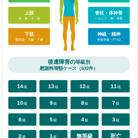
上肢
脊柱・体幹骨
肩・腕・手・指
ヘルニア・胸・骨盤
下肢
神経・精神
股関節・大腿・下腿
脊髄損傷・PTSD
後遺障害の
等級別
慰謝料増額ケース（532件）
14
13
12
11
級
級
級
級
10
9
8
7
級
級
級
級
6
5
4
3
級
級
級
級
2
1
無等級
死亡
級
級