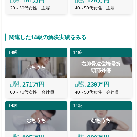
151万円
125万円
回収額
回収額
20～30代女性・主婦・主夫
40～50代女性・主婦・主夫
関連した14級の解決実績をみる
14級
14級
右腓骨遠位端骨折
むちうち
頭部外傷
最終
最終
271万円
239万円
回収額
回収額
60～70代女性・会社員
40～50代女性・会社員
14級
14級
むちうち
むちうち
最終
最終