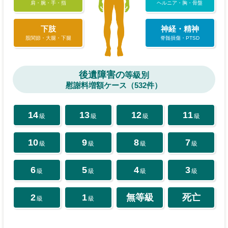
肩・腕・手・指
ヘルニア・胸・骨盤
下肢
神経・精神
股関節・大腿・下腿
脊髄損傷・PTSD
後遺障害の
等級別
慰謝料増額ケース（532件）
14
13
12
11
級
級
級
級
10
9
8
7
級
級
級
級
6
5
4
3
級
級
級
級
2
1
無等級
死亡
級
級