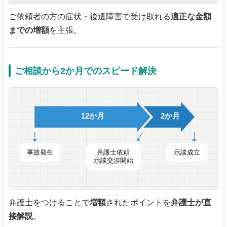
ご依頼者の方の症状・後遺障害で受け取れる
適正な金額
までの増額
を主張。
ご相談から2か月でのスピード解決
12か月
2か月
事故発生
弁護士依頼
示談成立
示談交渉開始
弁護士をつけることで
増額
されたポイントを
弁護士が直
接解説
。