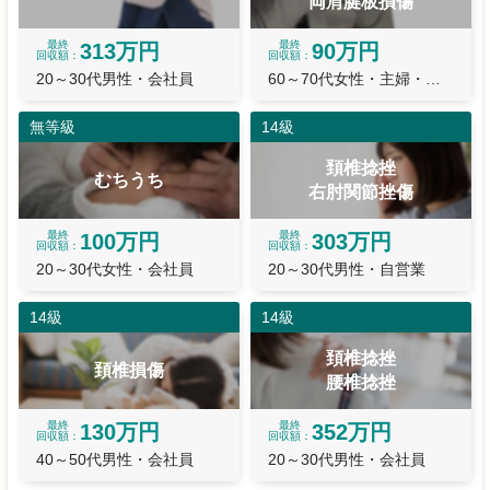
両肩腱板損傷
最終
最終
313万円
90万円
回収額
回収額
20～30代男性・会社員
60～70代女性・主婦・主夫
無等級
14級
頚椎捻挫
むちうち
右肘関節挫傷
最終
最終
100万円
303万円
回収額
回収額
20～30代女性・会社員
20～30代男性・自営業
14級
14級
頚椎捻挫
頚椎損傷
腰椎捻挫
最終
最終
130万円
352万円
回収額
回収額
40～50代男性・会社員
20～30代男性・会社員