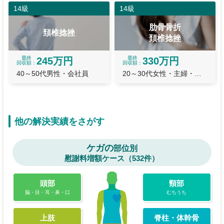
14級
14級
肋骨骨折
頚椎捻挫
頚椎捻挫
最終
最終
245万円
330万円
回収額
回収額
40～50代男性・会社員
20～30代女性・主婦・主夫
他の解決実績をさがす
ケガの
部位別
慰謝料増額ケース（532件）
頭部
頸部
脳・目・耳・鼻・口
むちうち
上肢
脊柱・体幹骨