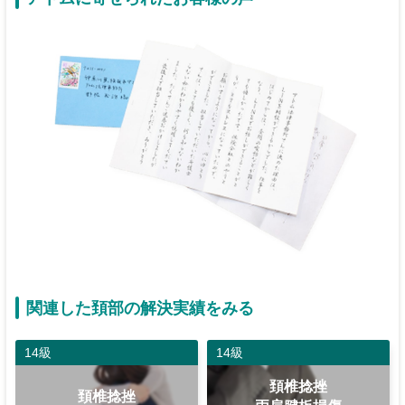
関連した頚部の解決実績をみる
14級
14級
頚椎捻挫
頚椎捻挫