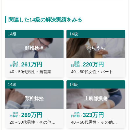
関連した14級の解決実績をみる
14級
14級
頚椎捻挫
むちうち
最終
最終
261万円
220万円
回収額
回収額
40～50代男性・自営業
40～50代女性・パート
14級
14級
頚椎捻挫
上腕部損傷
最終
最終
289万円
323万円
回収額
回収額
20～30代男性・その他職業
40～50代男性・その他職業