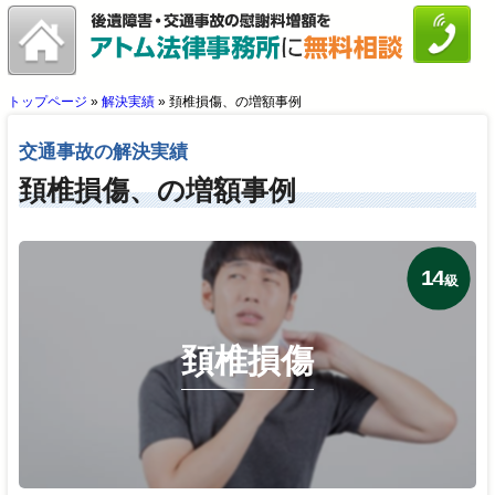
トップページ
»
解決実績
»
頚椎損傷、の増額事例
交通事故の解決実績
頚椎損傷、の増額事例
14
級
頚椎損傷