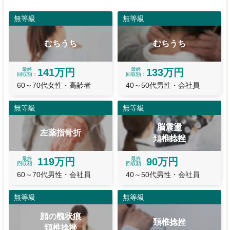
無等級
無等級
むちうち
むちうち
最終
最終
141万円
133万円
回収額
回収額
60～70代女性・高齢者
40～50代男性・会社員
無等級
無等級
脳震盪
左薬指骨折
頚椎捻挫
最終
最終
119万円
90万円
回収額
回収額
60～70代男性・会社員
40～50代男性・会社員
無等級
無等級
顔の醜状痕
頚椎捻挫
頚椎捻挫