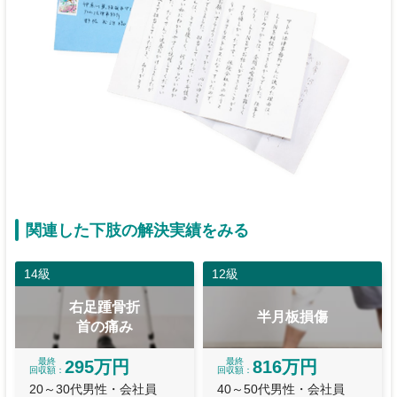
関連した下肢の解決実績をみる
14級
12級
右足踵骨折
半月板損傷
首の痛み
最終
最終
295万円
816万円
回収額
回収額
20～30代男性・会社員
40～50代男性・会社員