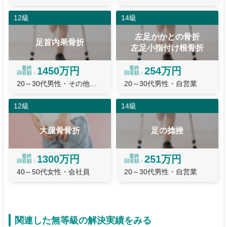
12級
14級
左足かかとの骨折
足首内果骨折
左足小指付け根骨折
最終
最終
1450万円
254万円
回収額
回収額
20～30代男性・その他職業
20～30代男性・自営業
12級
14級
大腿骨骨折
足の捻挫
最終
最終
1300万円
251万円
回収額
回収額
40～50代女性・会社員
20～30代男性・自営業
関連した無等級の解決実績をみる