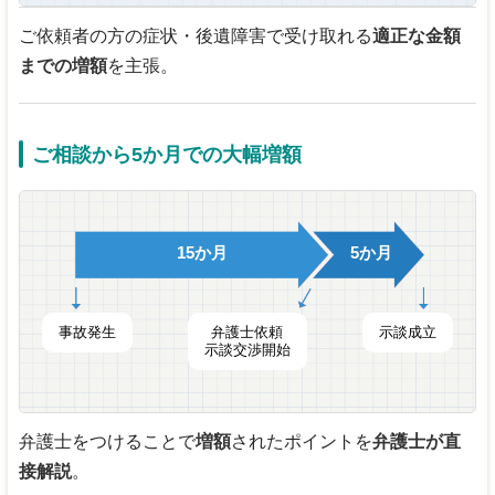
ご依頼者の方の症状・後遺障害で受け取れる
適正な金額
までの増額
を主張。
ご相談から5か月での大幅増額
15か月
5か月
事故発生
弁護士依頼
示談成立
示談交渉開始
弁護士をつけることで
増額
されたポイントを
弁護士が直
接解説
。