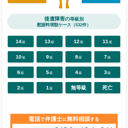
後遺障害の
等級別
慰謝料増額ケース（532件）
14
13
12
11
級
級
級
級
10
9
8
7
級
級
級
級
6
5
4
3
級
級
級
級
2
1
無等級
死亡
級
級