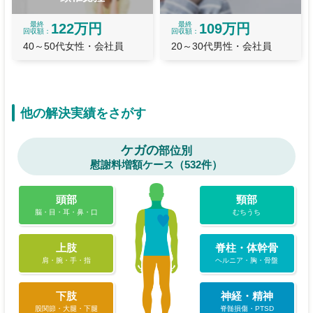
最終
最終
122万円
109万円
回収額
回収額
40～50代女性・会社員
20～30代男性・会社員
他の解決実績をさがす
ケガの
部位別
慰謝料増額ケース（532件）
頭部
頸部
脳・目・耳・鼻・口
むちうち
上肢
脊柱・体幹骨
肩・腕・手・指
ヘルニア・胸・骨盤
下肢
神経・精神
股関節・大腿・下腿
脊髄損傷・PTSD