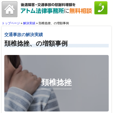
トップページ
»
解決実績
»
頚椎捻挫、の増額事例
交通事故の解決実績
頚椎捻挫、の増額事例
頚椎捻挫