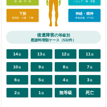
肩・腕・手・指
ヘルニア・胸・骨盤
下肢
神経・精神
股関節・大腿・下腿
脊髄損傷・PTSD
後遺障害の
等級別
慰謝料増額ケース（532件）
14
13
12
11
級
級
級
級
10
9
8
7
級
級
級
級
6
5
4
3
級
級
級
級
2
1
無等級
死亡
級
級