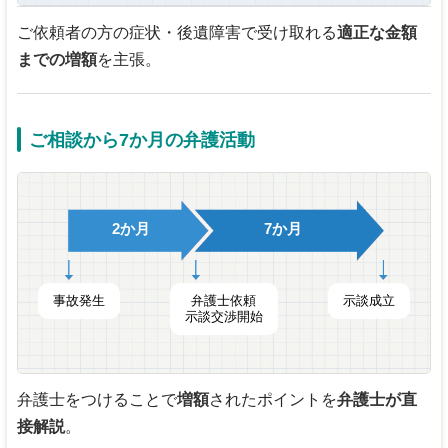
ご依頼者の方の症状・後遺障害で受け取れる
適正な金額
までの増額
を主張。
ご相談から7か月の弁護活動
2か月
7か月
事故発生
弁護士依頼
示談成立
示談交渉開始
弁護士をつけることで
増額
されたポイントを
弁護士が直
接解説
。