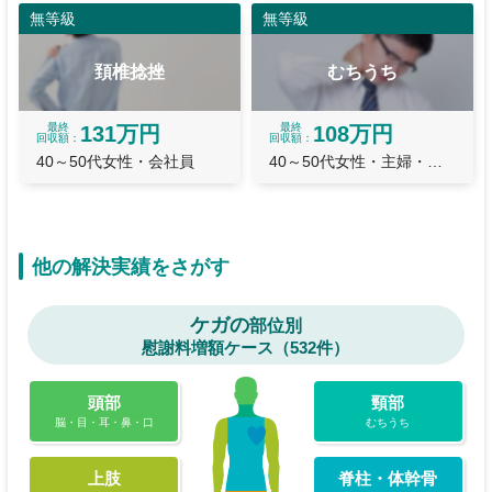
無等級
無等級
頚椎捻挫
むちうち
最終
最終
131万円
108万円
回収額
回収額
40～50代女性・会社員
40～50代女性・主婦・主夫
他の解決実績をさがす
ケガの
部位別
慰謝料増額ケース（532件）
頭部
頸部
脳・目・耳・鼻・口
むちうち
上肢
脊柱・体幹骨