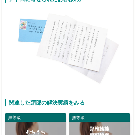
関連した頚部の解決実績をみる
無等級
無等級
頚椎捻挫
むちうち