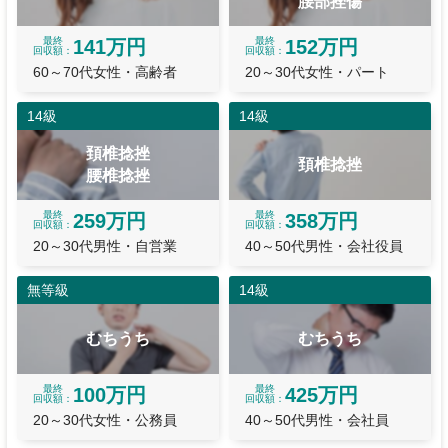
腰部挫傷
最終
最終
141万円
152万円
回収額
回収額
60～70代女性・高齢者
20～30代女性・パート
14級
14級
頚椎捻挫
頚椎捻挫
腰椎捻挫
最終
最終
259万円
358万円
回収額
回収額
20～30代男性・自営業
40～50代男性・会社役員
無等級
14級
むちうち
むちうち
最終
最終
100万円
425万円
回収額
回収額
20～30代女性・公務員
40～50代男性・会社員