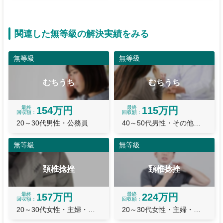
関連した無等級の解決実績をみる
無等級
無等級
むちうち
むちうち
最終
最終
154万円
115万円
回収額
回収額
20～30代男性・公務員
40～50代男性・その他職業
無等級
無等級
頚椎捻挫
頚椎捻挫
最終
最終
157万円
224万円
回収額
回収額
20～30代女性・主婦・主夫
20～30代女性・主婦・主夫