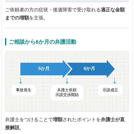
ご依頼者の方の症状・後遺障害で受け取れる
適正な金額
までの増額
を主張。
ご相談から6か月の弁護活動
5か月
6か月
事故発生
弁護士依頼
示談成立
示談交渉開始
弁護士をつけることで
増額
されたポイントを
弁護士が直
接解説
。