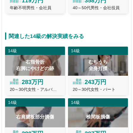
119万円
358万円
回収額
回収額
年齢不明男性・会社員
40～50代男性・会社役員
関連した14級の解決実績をみる
14級
14級
右指骨折
むちうち
右脚にやけどの跡
全身打撲
最終
最終
283万円
243万円
回収額
回収額
20～30代女性・アルバイト
20～30代女性・パート
14級
14級
右肩腱板部分損傷
椎間板損傷
最終
最終