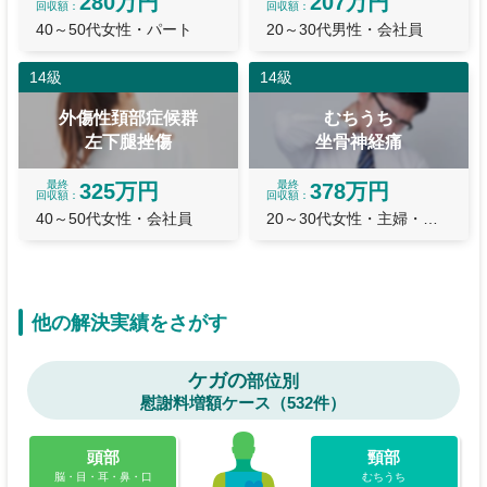
280万円
207万円
回収額
回収額
40～50代女性・パート
20～30代男性・会社員
14級
14級
外傷性頚部症候群
むちうち
左下腿挫傷
坐骨神経痛
最終
最終
325万円
378万円
回収額
回収額
40～50代女性・会社員
20～30代女性・主婦・主夫
他の解決実績をさがす
ケガの
部位別
慰謝料増額ケース（532件）
頭部
頸部
脳・目・耳・鼻・口
むちうち