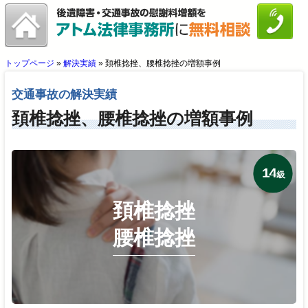
トップページ
»
解決実績
»
頚椎捻挫、腰椎捻挫の増額事例
交通事故の解決実績
頚椎捻挫、腰椎捻挫の増額事例
14
級
頚椎捻挫
腰椎捻挫