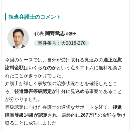
担当弁護士のコメント
岡野武志
代表
弁護士
事件番号：大2018-270
今回のケースでは、自分が受け取れる見込みの
適正な慰
謝料金額はいくらなのか
という点をアトムに無料相談さ
れたことがきっかけでした。
弁護士が詳しく事故後の治療状況などを確認したとこ
ろ、
後遺障害等級認定が十分に見込める
事案であること
が分かりました。
等級認定に向けた弁護士の適切なサポートを経て、
後遺
障害等級14級が認定
され、最終的に
267万円
の金額を受け
取ることに成功しました。