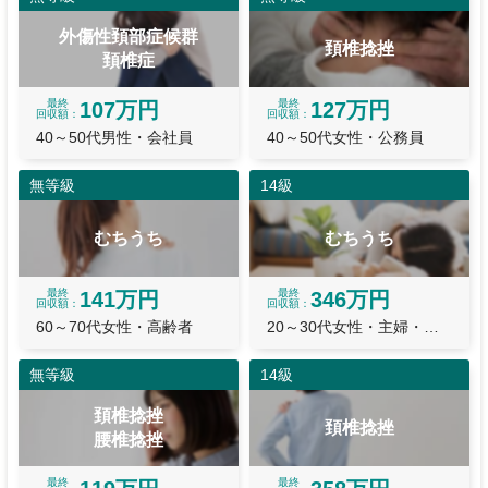
外傷性頚部症候群
頚椎捻挫
頚椎症
最終
最終
107万円
127万円
回収額
回収額
40～50代男性・会社員
40～50代女性・公務員
無等級
14級
むちうち
むちうち
最終
最終
141万円
346万円
回収額
回収額
60～70代女性・高齢者
20～30代女性・主婦・主夫
無等級
14級
頚椎捻挫
頚椎捻挫
腰椎捻挫
最終
最終