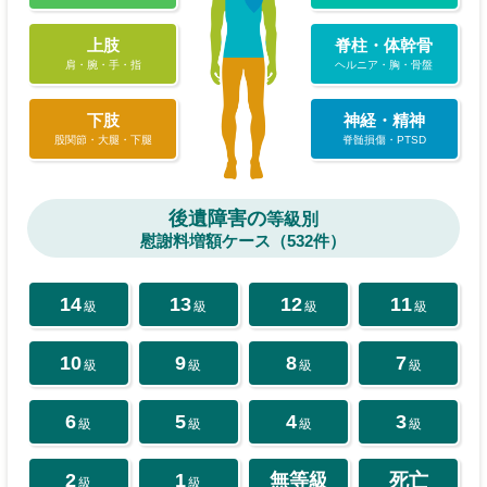
上肢
脊柱・体幹骨
肩・腕・手・指
ヘルニア・胸・骨盤
下肢
神経・精神
股関節・大腿・下腿
脊髄損傷・PTSD
後遺障害の
等級別
慰謝料増額ケース（532件）
14
13
12
11
級
級
級
級
10
9
8
7
級
級
級
級
6
5
4
3
級
級
級
級
2
1
無等級
死亡
級
級