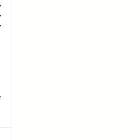
？
？
？
？