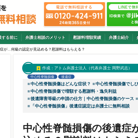
談する前に
弁護士相談のメリット
慰謝料増額実績
弁護士紹介
症が…何級の認定が見込める？慰謝料はもらえる？
作成：
アトム弁護士法人（代表弁護士 岡野武志）
中心性脊髄損傷
後遺症
中心性脊髄損傷はどんな症状？
中心性脊髄損傷でしび
中心性脊髄損傷で増額する慰謝料・逸失利益
後遺障害等級の申請の仕方｜中心性脊髄損傷のケース
「中心性脊髄損傷」後遺症認定は弁護士に無料相談
中心性脊髄損傷の後遺症