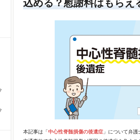
込める？慰謝料はもらえ
？
？
本記事は「
中心性脊髄損傷の後遺症
」について弁護