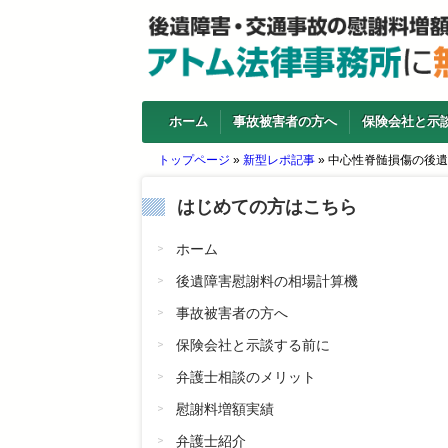
ホーム
事故被害者の方へ
保険会社と示
トップページ
»
新型レポ記事
»
中心性脊髄損傷の後遺
はじめての方はこちら
ホーム
後遺障害慰謝料の相場計算機
事故被害者の方へ
保険会社と示談する前に
弁護士相談のメリット
慰謝料増額実績
弁護士紹介