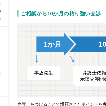
？
？
ご相談から10か月の粘り強い交渉
？
1か月
1
事故発生
弁護士依
？
示談交渉開
弁護士をつけることで
増額
されたポイントを