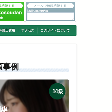
弁護士費用
アクセス
このサイトについて
額事例
14
級
挫