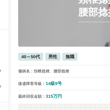
腰部捻
40～50代
男性
無職
？
傷病名：頚椎捻挫、腰部捻挫
14級9号
後遺障害等級：
？
315万円
最終回収金額：