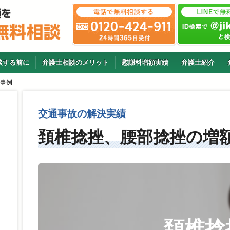
談する前に
弁護士相談のメリット
慰謝料増額実績
弁護士紹介
事例
交通事故の解決実績
頚椎捻挫、腰部捻挫の増
頚椎捻