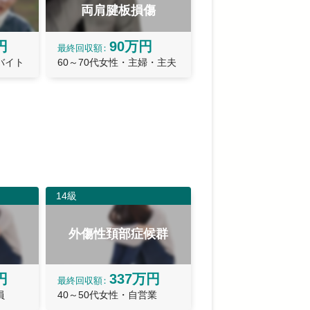
両肩腱板損傷
円
90万円
最終
回収額
バイト
60～70代女性・主婦・主夫
14級
外傷性頚部症候群
円
337万円
最終
回収額
員
40～50代女性・自営業