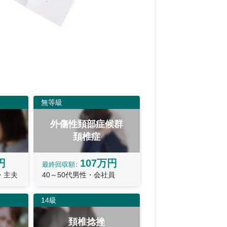
無等級
外傷性頚部症候群
頚椎症
円
107万円
最終
回収額
・主夫
40～50代男性・会社員
14級
頚椎捻挫