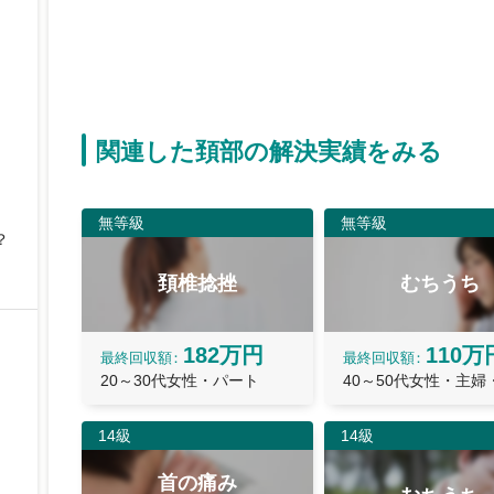
関連した頚部の解決実績をみる
無等級
無等級
？
頚椎捻挫
むちうち
182万円
110万
最終
回収額
最終
回収額
20～30代女性・パート
40～50代女性・主婦
14級
14級
首の痛み