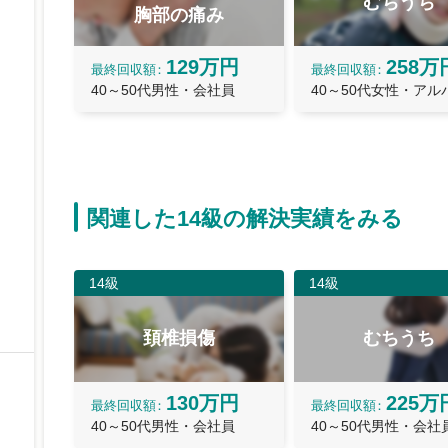
むちうち
胸部の痛み
129万円
258万
最終
回収額
最終
回収額
40～50代男性・会社員
40～50代女性・アル
関連した14級の解決実績をみる
14級
14級
頚椎損傷
むちうち
130万円
225万
最終
回収額
最終
回収額
40～50代男性・会社員
40～50代男性・会社