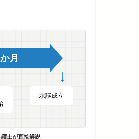
0か月
頼
示談成立
始
弁護士が直接解説
。