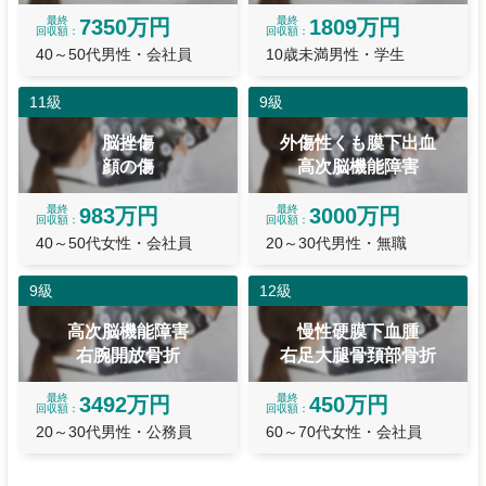
最終
最終
7350万円
1809万円
回収額
回収額
40～50代男性・会社員
10歳未満男性・学生
11級
9級
脳挫傷
外傷性くも膜下出血
顔の傷
高次脳機能障害
最終
最終
983万円
3000万円
回収額
回収額
40～50代女性・会社員
20～30代男性・無職
9級
12級
高次脳機能障害
慢性硬膜下血腫
右腕開放骨折
右足大腿骨頚部骨折
最終
最終
3492万円
450万円
回収額
回収額
20～30代男性・公務員
60～70代女性・会社員