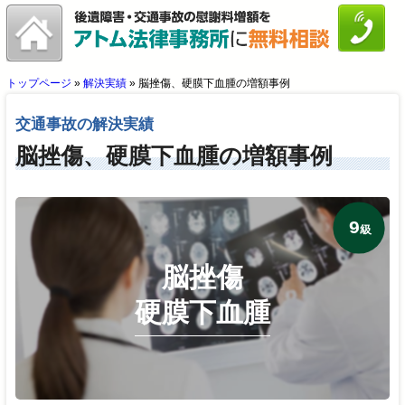
トップページ
»
解決実績
»
脳挫傷、硬膜下血腫の増額事例
交通事故の解決実績
脳挫傷、硬膜下血腫の増額事例
9
級
脳挫傷
硬膜下血腫