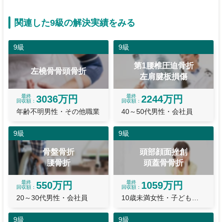
関連した9級の解決実績をみる
9級
9級
第1腰椎圧迫骨折
左橈骨骨頭骨折
左肩腱板損傷
最終
最終
3036万円
2244万円
回収額
回収額
年齢不明男性・その他職業
40～50代男性・会社員
9級
9級
骨盤骨折
頭部顔面挫創
腰骨折
頭蓋骨骨折
最終
最終
550万円
1059万円
回収額
回収額
20～30代男性・会社員
10歳未満女性・子ども・乳幼児
9級
9級