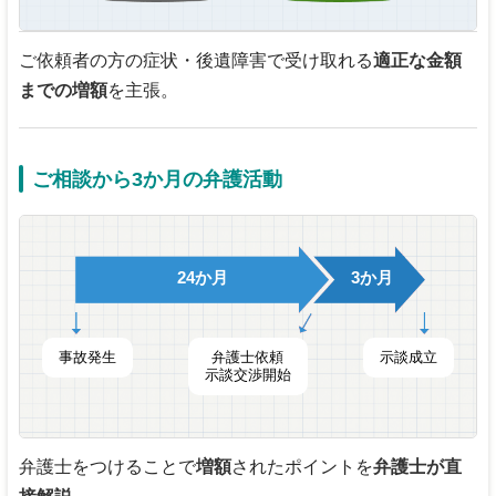
ご依頼者の方の症状・後遺障害で受け取れる
適正な金額
までの増額
を主張。
ご相談から3か月の弁護活動
24か月
3か月
事故発生
弁護士依頼
示談成立
示談交渉開始
弁護士をつけることで
増額
されたポイントを
弁護士が直