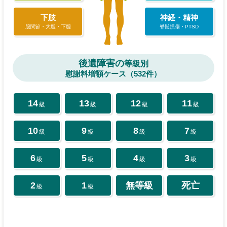
下肢
神経・精神
股関節・大腿・下腿
脊髄損傷・PTSD
後遺障害の
等級別
慰謝料増額ケース（532件）
14
13
12
11
級
級
級
級
10
9
8
7
級
級
級
級
6
5
4
3
級
級
級
級
2
1
無等級
死亡
級
級