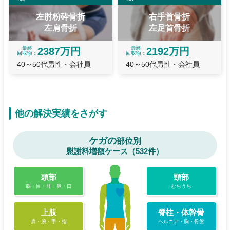
左肘粉砕骨折
右手首骨折
左肩骨折
左足首骨折
最終
最終
2387万円
2192万円
回収額
回収額
40～50代男性・会社員
40～50代男性・会社員
他の解決実績をさがす
ケガの
部位別
慰謝料増額ケース（532件）
頭部
頸部
脳・目・耳・鼻・口
むちうち
上肢
脊柱・体幹骨
肩・腕・手・指
ヘルニア・胸・骨盤