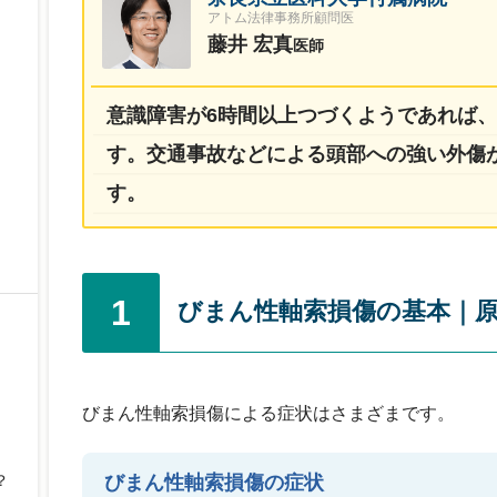
アトム法律事務所顧問医
藤井 宏真
医師
意識障害が6時間以上つづくようであれば
す。交通事故などによる頭部への強い外傷
す。
1
びまん性軸索損傷の基本｜
びまん性軸索損傷による症状はさまざまです。
びまん性軸索損傷の症状
？