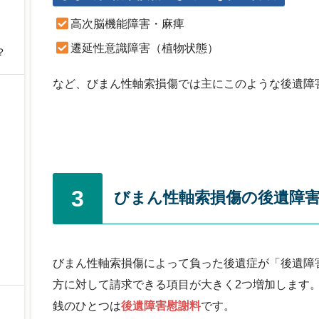
高次脳機能障害・麻痺
遷延性意識障害（植物状態）
？
など、びまん性軸索損傷では主にこのような後遺障
3
びまん性軸索損傷の後遺障
びまん性軸索損傷によって負った後遺症が「後遺障
方に対して請求できる項目が大きく2つ増加します
銭のひとつは
後遺障害慰謝料
です。