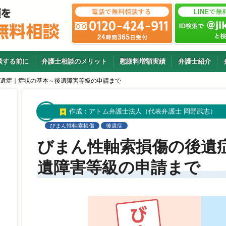
談する前に
弁護士相談のメリット
慰謝料増額実績
弁護士紹介
遺症｜症状の基本～後遺障害等級の申請まで
作成：
アトム弁護士法人（代表弁護士 岡野武志）
びまん性軸索損傷
後遺症
びまん性軸索損傷の後遺
遺障害等級の申請まで