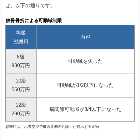
は、以下の通りです。
鎖骨骨折による可動域制限
等級
内容
慰謝料
8
級
可動域を失った
830
万円
10
級
可動域が
1
/
2
以下になった
550
万円
12
級
肩関節可動域が
3
/
4
以下になった
290
万円
慰謝料は、示談交渉で被害者側の弁護士が提示する金額