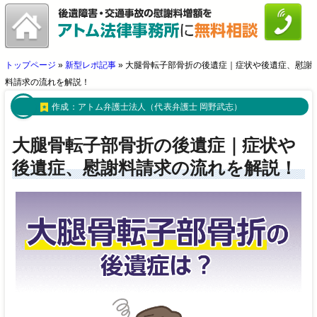
トップページ
»
新型レポ記事
»
大腿骨転子部骨折の後遺症｜症状や後遺症、慰謝
料請求の流れを解説！
作成：
アトム弁護士法人（代表弁護士 岡野武志）
大腿骨転子部骨折の後遺症｜症状や
後遺症、慰謝料請求の流れを解説！