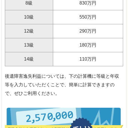
8
級
830
万円
10
級
550
万円
12
級
290
万円
13
級
180
万円
14
級
110
万円
後遺障害逸失利益については、下の計算機に等級と年収
等を入力していただくことで、簡単に計算できますの
で、ぜひご利用ください。