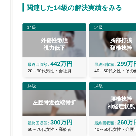
関連した14級の解決実績をみる
14級
14級
外傷性散瞳
胸部打撲
視力低下
頚椎捻挫
442万円
299万
最終
回収額
最終
回収額
20～30代男性・会社員
40～50代女性・その
14級
14級
腰椎捻挫
左脛骨近位端骨折
神経症状残
300万円
260万
最終
回収額
最終
回収額
60～70代女性・高齢者
40～50代女性・介護