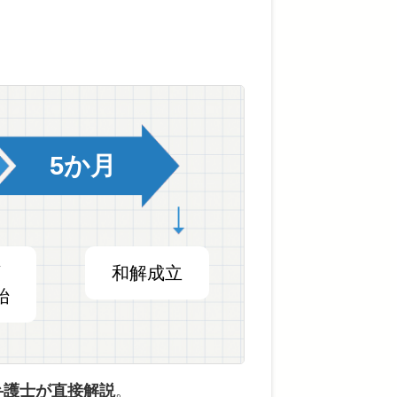
5か月
頼
和解成立
始
弁護士が直接解説
。