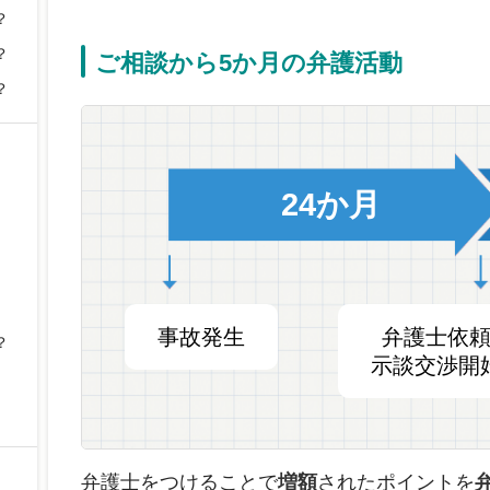
？
？
ご相談から5か月の弁護活動
？
24か月
事故発生
弁護士依
？
示談交渉開
弁護士をつけることで
増額
されたポイントを