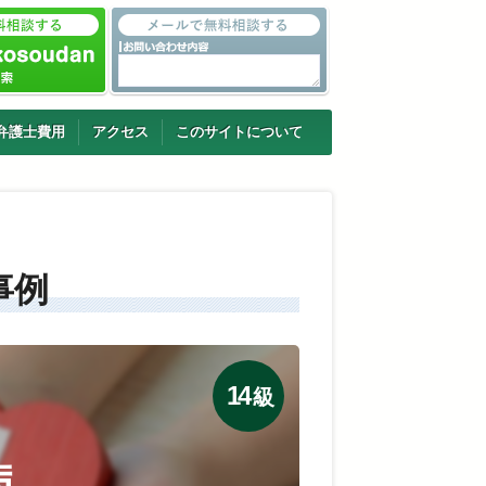
弁護士費用
アクセス
このサイトについて
事例
14
級
病