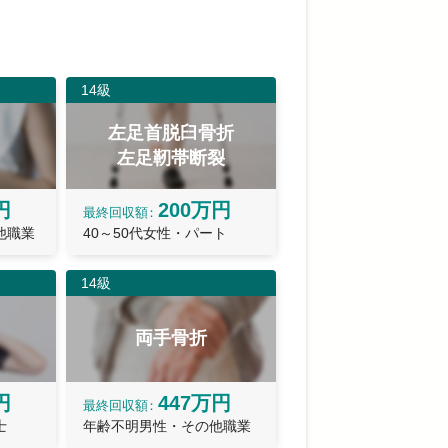
14級
左足首脱臼骨折
左足靭帯断裂
円
200万円
最終
回収額
他職業
40～50代女性・パート
14級
両手骨折
円
447万円
最終
回収額
士
年齢不明男性・その他職業