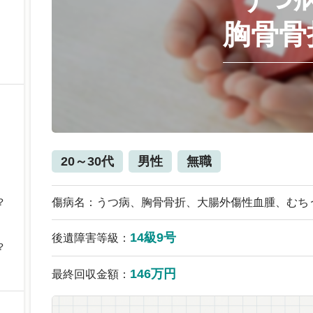
胸骨骨
20～30代
男性
無職
？
傷病名：うつ病、胸骨骨折、大腸外傷性血腫、むち
14級9号
後遺障害等級：
？
146万円
最終回収金額：