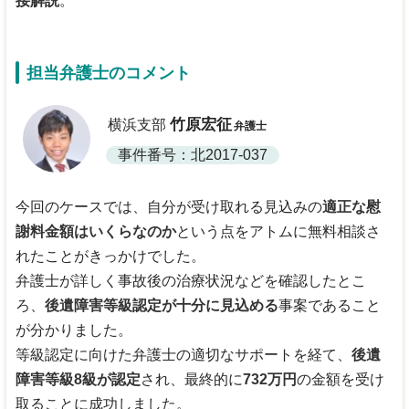
接解説
。
担当弁護士のコメント
竹原宏征
横浜支部
弁護士
事件番号：北2017-037
今回のケースでは、自分が受け取れる見込みの
適正な慰
謝料金額はいくらなのか
という点をアトムに無料相談さ
れたことがきっかけでした。
弁護士が詳しく事故後の治療状況などを確認したとこ
ろ、
後遺障害等級認定が十分に見込める
事案であること
が分かりました。
等級認定に向けた弁護士の適切なサポートを経て、
後遺
障害等級8級が認定
され、最終的に
732万円
の金額を受け
取ることに成功しました。