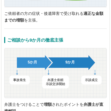
ご依頼者の方の症状・後遺障害で受け取れる
適正な金額
までの増額
を主張。
ご相談から9か月の徹底主張
5か月
9か月
事故発生
弁護士依頼
示談成立
示談交渉開始
弁護士をつけることで
増額
されたポイントを
弁護士が直