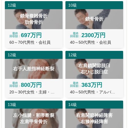
12級
10級
鎖骨複雑骨折
鎖骨骨折
肋骨骨折
最終
最終
697万円
2300万円
回収額
回収額
60～70代男性・会社員
40～50代男性・会社員
12級
12級
右肩鎖関節脱臼
右手人差指神経断裂
右ひじ脱臼症
最終
最終
800万円
363万円
回収額
回収額
20～30代女性・主婦・主夫
40～50代男性・アルバイト
13級
14級
左小指腱・靭帯断裂
右肩関節神経障害
左肩甲骨骨折
右膝神経障害