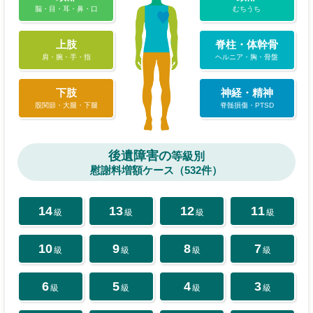
脳・目・耳・鼻・口
むちうち
上肢
脊柱・体幹骨
肩・腕・手・指
ヘルニア・胸・骨盤
下肢
神経・精神
股関節・大腿・下腿
脊髄損傷・PTSD
後遺障害の
等級別
慰謝料増額ケース（532件）
14
13
12
11
級
級
級
級
10
9
8
7
級
級
級
級
6
5
4
3
級
級
級
級