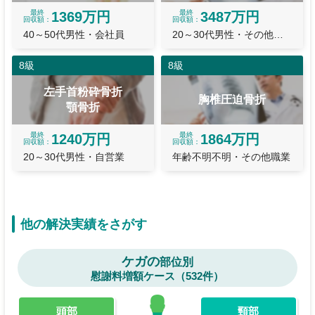
最終
最終
1369万円
3487万円
回収額
回収額
40～50代男性・会社員
20～30代男性・その他職業
8級
8級
左手首粉砕骨折
胸椎圧迫骨折
顎骨折
最終
最終
1240万円
1864万円
回収額
回収額
20～30代男性・自営業
年齢不明不明・その他職業
他の解決実績をさがす
ケガの
部位別
慰謝料増額ケース（532件）
頭部
頸部