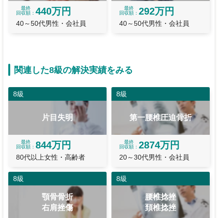
最終
最終
440万円
292万円
回収額
回収額
40～50代男性・会社員
40～50代男性・会社員
関連した8級の解決実績をみる
8級
8級
片目失明
第一腰椎圧迫骨折
最終
最終
844万円
2874万円
回収額
回収額
80代以上女性・高齢者
20～30代男性・会社員
8級
8級
顎骨骨折
腰椎捻挫
右肩挫傷
頚椎捻挫