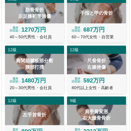
肋骨骨折
手指と甲の骨折
左足膝靭帯損傷
最終
最終
1270万円
687万円
回収額
回収額
40～50代男性・会社員
60～70代女性・自営業
12級
12級
肩関節腱板部分断
尺骨骨折
腰部打撲
右膝挫傷
最終
最終
1480万円
592万円
回収額
回収額
20～30代男性・会社員
80代以上女性・高齢者
12級
9級
肩甲骨変形
左手首骨折
右大腿骨骨折
最終
最終