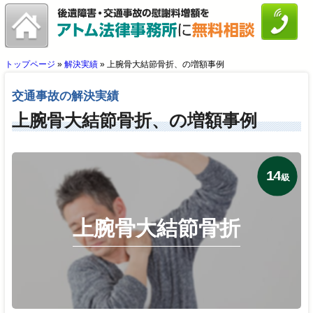
トップページ
»
解決実績
»
上腕骨大結節骨折、の増額事例
交通事故の解決実績
上腕骨大結節骨折、の増額事例
14
級
上腕骨大結節骨折