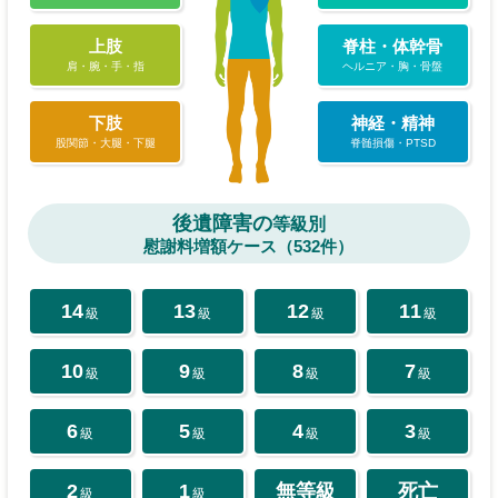
上肢
脊柱・体幹骨
肩・腕・手・指
ヘルニア・胸・骨盤
下肢
神経・精神
股関節・大腿・下腿
脊髄損傷・PTSD
後遺障害の
等級別
慰謝料増額ケース（532件）
14
13
12
11
級
級
級
級
10
9
8
7
級
級
級
級
6
5
4
3
級
級
級
級
2
1
無等級
死亡
級
級