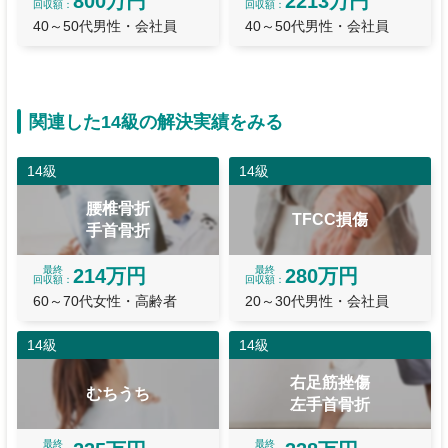
800万円
2213万円
回収額
回収額
40～50代男性・会社員
40～50代男性・会社員
関連した14級の解決実績をみる
14級
14級
腰椎骨折
TFCC損傷
手首骨折
最終
最終
214万円
280万円
回収額
回収額
60～70代女性・高齢者
20～30代男性・会社員
14級
14級
右足筋挫傷
むちうち
左手首骨折
最終
最終