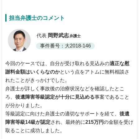
担当弁護士のコメント
岡野武志
代表
弁護士
事件番号：大2018-146
今回のケースでは、自分が受け取れる見込みの
適正な慰
謝料金額はいくらなのか
という点をアトムに無料相談さ
れたことがきっかけでした。
弁護士が詳しく事故後の治療状況などを確認したとこ
ろ、
後遺障害等級認定が十分に見込める
事案であること
が分かりました。
等級認定に向けた弁護士の適切なサポートを経て、
後遺
障害等級14級が認定
され、最終的に
215万円
の金額を受け
取ることに成功しました。