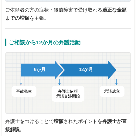
ご依頼者の方の症状・後遺障害で受け取れる
適正な金額
までの増額
を主張。
ご相談から12か月の弁護活動
6か月
12か月
事故発生
弁護士依頼
示談成立
示談交渉開始
弁護士をつけることで
増額
されたポイントを
弁護士が直
接解説
。