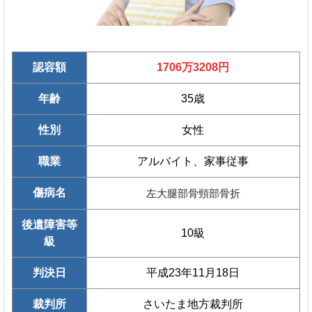
認容額
1706万3208円
年齢
35歳
性別
女性
職業
アルバイト、家事従事
傷病名
左大腿部骨頸部骨折
後遺障害等
10級
級
判決日
平成23年11月18日
裁判所
さいたま地方裁判所