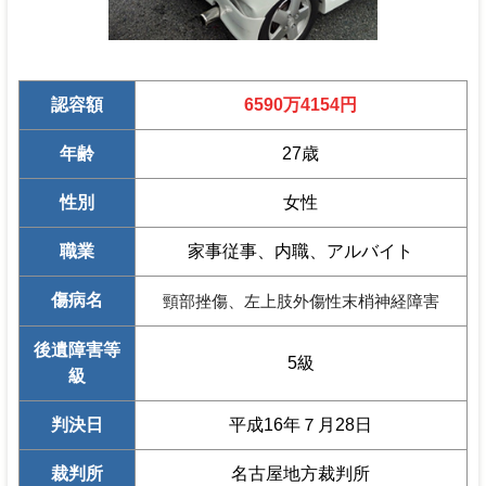
認容額
6590万4154円
年齢
27歳
性別
女性
職業
家事従事、内職、アルバイト
傷病名
頸部挫傷、左上肢外傷性末梢神経障害
後遺障害等
5級
級
判決日
平成16年７月28日
裁判所
名古屋地方裁判所