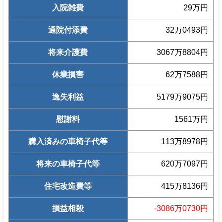
入院雑費
29万円
通院付添費
32万0493円
将来介護費
3067万8804円
休業損害
62万7588円
逸失利益
5179万9075円
慰謝料
1561万円
購入済みの車椅子代等
113万8978円
将来の車椅子代等
620万7097円
住宅改造費等
415万8136円
損益相殺
-3086万0730円