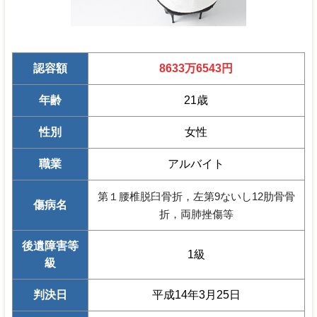
認容額
8633万6543円
年齢
21歳
性別
女性
職業
アルバイト
第１腰椎脱臼骨折，左第9ないし12肋骨骨
傷病名
折，両肺挫傷等
後遺障害等
1級
級
判決日
平成14年3月25日