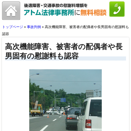
トップページ
»
事故判例
»
高次機能障害、被害者の配偶者や長男固有の慰謝料も
認容
高次機能障害、被害者の配偶者や長
男固有の慰謝料も認容