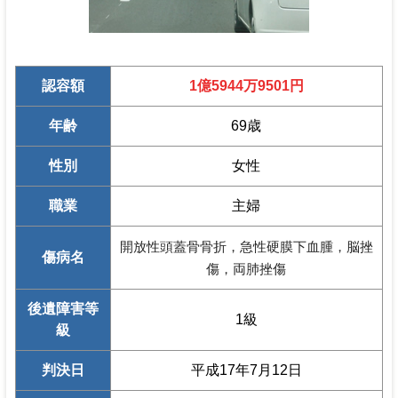
認容額
1億5944万9501円
年齢
69歳
性別
女性
職業
主婦
開放性頭蓋骨骨折，急性硬膜下血腫，脳挫
傷病名
傷，両肺挫傷
後遺障害等
1級
級
判決日
平成17年7月12日