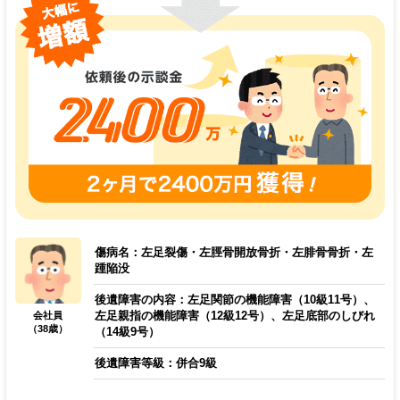
傷病名：左足裂傷・左脛骨開放骨折・左腓骨骨折・左
踵陥没
後遺障害の内容：左足関節の機能障害（10級11号）、
左足親指の機能障害（12級12号）、左足底部のしびれ
会社員
（38歳）
（14級9号）
後遺障害等級：併合9級