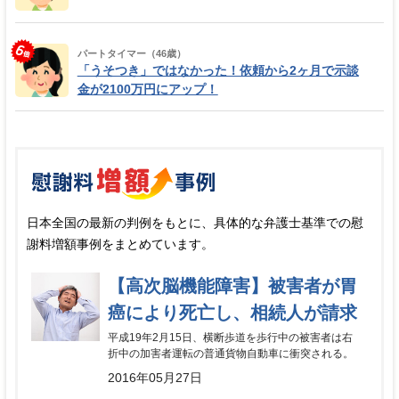
パートタイマー（46歳）
「うそつき」ではなかった！依頼から2ヶ月で示談
金が2100万円にアップ！
日本全国の最新の判例をもとに、具体的な弁護士基準での慰
謝料増額事例をまとめています。
【高次脳機能障害】被害者が胃
癌により死亡し、相続人が請求
平成19年2月15日、横断歩道を歩行中の被害者は右
折中の加害者運転の普通貨物自動車に衝突される。
2016年05月27日